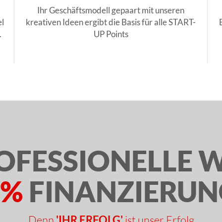
Ihr Geschäftsmodell gepaart mit unseren
l
kreativen Ideen ergibt die Basis für alle START-
.
UP Points
OFESSIONELLE 
0%
FINANZIERUN
Denn
'IHR ERFOLG'
ist unser Erfolg