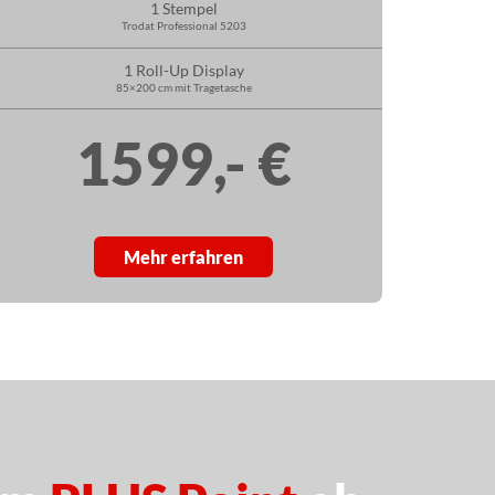
1 Stempel
Trodat Professional 5203
1 Roll-Up Display
85×200 cm mit Tragetasche
1599,- €
Mehr erfahren