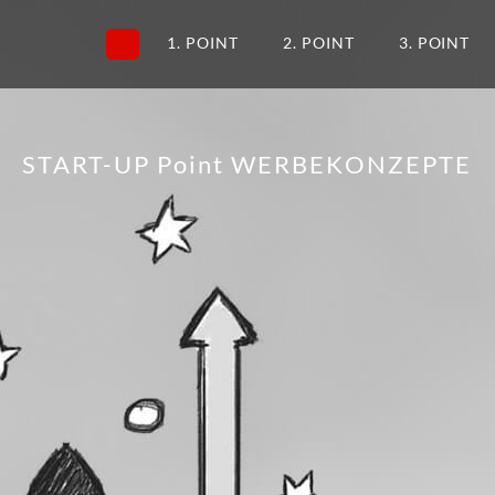
START
1. POINT
2. POINT
3. POINT
START-UP Point WERBEKONZEPTE