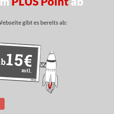
dem
PLUS Point
ab
ebseite gibt es bereits ab:
T