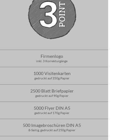
Firmenlogo
inkl. 3 Korrekturgänge
1000 Visitenkarten
gedruckt auf 350g Papier
2500 Blatt Briefpapier
gedruckt auf 90g Papier
5000 Flyer DIN A5
gedruckt auf 170g Papier
500 Imagebroschüren DIN A5
8-Seitig, gedruckt auf 250g Papier